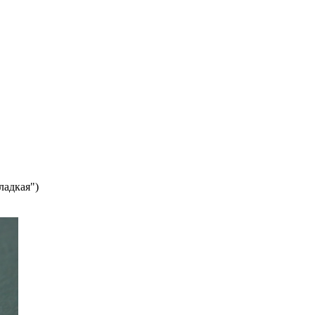
ладкая")