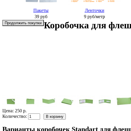
П
акеты
Л
енточки
39 руб
9 руб/метр
Коробочка для флешк
Продолжить покупки
Цена:
250 р.
Количество:
Варианты коробочек Standart для флеш