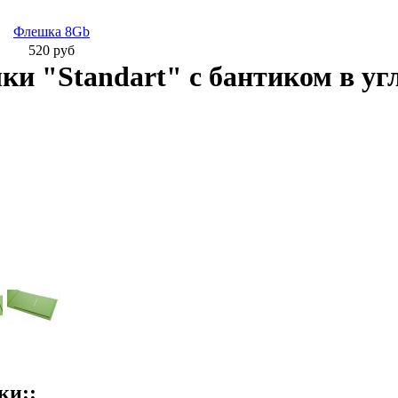
Ф
лешка 8Gb
520 руб
и "Standart" с бантиком в уг
ки::