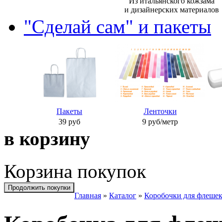
Из итальянского кожзама
и дизайнерских материалов
"Сделай сам" и пакеты
П
акеты
Л
енточки
39 руб
9 руб/метр
в корзину
Корзина покупок
Продолжить покупки
Главная
»
Каталог
»
Коробочки для флеше