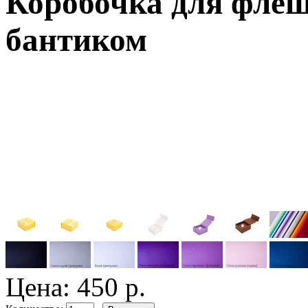
Коробочка для флеш
бантиком
Цена:
450 р.